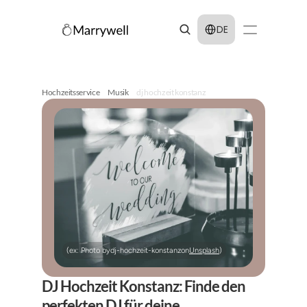
Select Language
DE
Hochzeitsservice
Musik
dj hochzeit konstanz
(ex: Photo by
dj-hochzeit-konstanz
on
Unsplash
)
DJ Hochzeit Konstanz: Finde den 
perfekten DJ für deine 