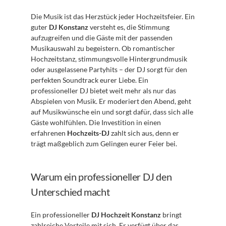
Die Musik ist das Herzstück jeder Hochzeitsfeier. Ein 
guter 
DJ Konstanz
 versteht es, die Stimmung 
aufzugreifen und die Gäste mit der passenden 
Musikauswahl zu begeistern. Ob romantischer 
Hochzeitstanz, stimmungsvolle Hintergrundmusik 
oder ausgelassene Partyhits – der DJ sorgt für den 
perfekten Soundtrack eurer Liebe. Ein 
professioneller DJ bietet weit mehr als nur das 
Abspielen von Musik. Er moderiert den Abend, geht 
auf Musikwünsche ein und sorgt dafür, dass sich alle 
Gäste wohlfühlen. Die Investition in einen 
erfahrenen 
Hochzeits-DJ
 zahlt sich aus, denn er 
trägt maßgeblich zum Gelingen eurer Feier bei.
Warum ein professioneller DJ den 
Unterschied macht
Ein professioneller 
DJ Hochzeit Konstanz
 bringt 
zahlreiche Vorteile mit sich. Er verfügt über das 