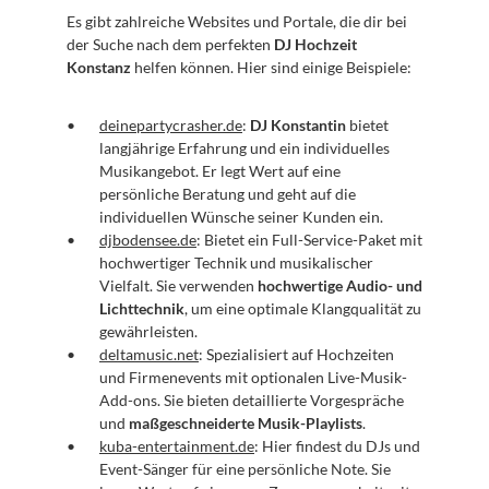
Es gibt zahlreiche Websites und Portale, die dir bei 
der Suche nach dem perfekten 
DJ Hochzeit 
Konstanz
 helfen können. Hier sind einige Beispiele:
deinepartycrasher.de
: 
DJ Konstantin
 bietet 
langjährige Erfahrung und ein individuelles 
Musikangebot. Er legt Wert auf eine 
persönliche Beratung und geht auf die 
individuellen Wünsche seiner Kunden ein.
djbodensee.de
: Bietet ein Full-Service-Paket mit 
hochwertiger Technik und musikalischer 
Vielfalt. Sie verwenden 
hochwertige Audio- und 
Lichttechnik
, um eine optimale Klangqualität zu 
gewährleisten.
deltamusic.net
: Spezialisiert auf Hochzeiten 
und Firmenevents mit optionalen Live-Musik-
Add-ons. Sie bieten detaillierte Vorgespräche 
und 
maßgeschneiderte Musik-Playlists
.
kuba-entertainment.de
: Hier findest du DJs und 
Event-Sänger für eine persönliche Note. Sie 