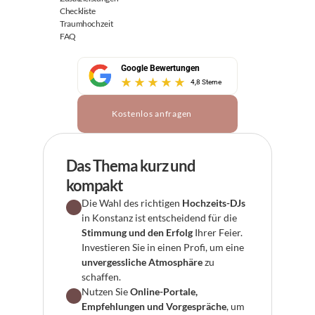
Checkliste
Traumhochzeit
FAQ
Google Bewertungen
4,8 Sterne
Kostenlos anfragen
Das Thema kurz und 
kompakt
Die Wahl des richtigen 
Hochzeits-DJs
in Konstanz ist entscheidend für die 
Stimmung und den Erfolg
 Ihrer Feier. 
Investieren Sie in einen Profi, um eine 
unvergessliche Atmosphäre
 zu 
schaffen.
Nutzen Sie 
Online-Portale, 
Empfehlungen und Vorgespräche
, um 