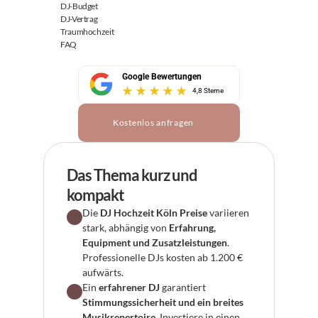
DJ-Budget
DJ-Vertrag
Traumhochzeit
FAQ
Google Bewertungen
4,8 Sterne
Kostenlos anfragen
Das Thema kurz und 
kompakt
Die 
DJ Hochzeit Köln Preise
 variieren 
stark, abhängig von 
Erfahrung, 
Equipment und Zusatzleistungen
. 
Professionelle DJs kosten ab 1.200 € 
aufwärts.
Ein 
erfahrener DJ
 garantiert 
Stimmungssicherheit und ein breites 
Musikrepertoire
. Investiere in einen 