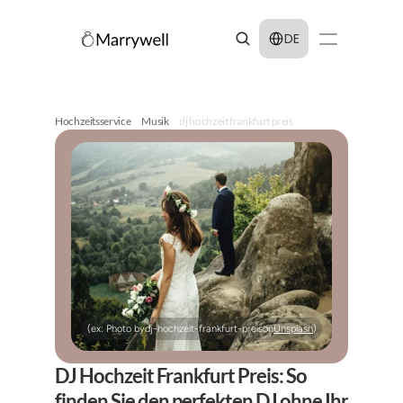
Select Language
DE
Hochzeitsservice
Musik
dj hochzeit frankfurt preis
(ex: Photo by
dj-hochzeit-frankfurt-preis
on
Unsplash
)
DJ Hochzeit Frankfurt Preis: So 
finden Sie den perfekten DJ ohne Ihr 