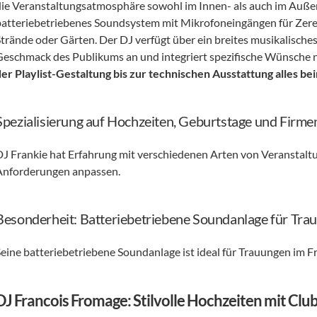
die Veranstaltungsatmosphäre sowohl im Innen- als auch im Außenb
batteriebetriebenes Soundsystem mit Mikrofoneingängen für Zerem
Strände oder Gärten. Der DJ verfügt über ein breites musikalisches
Geschmack des Publikums an und integriert spezifische Wünsche n
der Playlist-Gestaltung bis zur technischen Ausstattung alles bei
Spezialisierung auf Hochzeiten, Geburtstage und Firm
DJ Frankie hat Erfahrung mit verschiedenen Arten von Veranstaltun
Anforderungen anpassen.
Besonderheit: Batteriebetriebene Soundanlage für Tra
Seine batteriebetriebene Soundanlage ist ideal für Trauungen im Fr
DJ Francois Fromage: Stilvolle Hochzeiten mit C