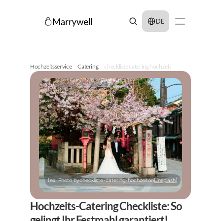
Select Language
DE
Hochzeitsservice
Catering
checkliste catering hochzeit
(ex: Photo by
checkliste-catering-hochzeit
on
Unsplash
)
Hochzeits-Catering Checkliste: So 
gelingt Ihr Festmahl garantiert!