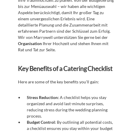
Ihre Traumhochzeit zu planen. Von der Budgetierung 
bis zur Menüauswahl – wir haben alle wichtigen 
Aspekte berücksichtigt, damit Ihr großer Tag zu 
einem unvergesslichen Erlebnis wird. Eine 
detaillierte Planung und die Zusammenarbeit mit 
erfahrenen Partnern sind der Schlüssel zum Erfolg. 
Wir von Marrywell unterstützen Sie gerne bei der 
Organisation
 Ihrer Hochzeit und stehen Ihnen mit 
Rat und Tat zur Seite.
Key Benefits of a Catering Checklist
Here are some of the key benefits you'll gain:
Stress Reduction:
 A checklist helps you stay 
organized and avoid last-minute surprises, 
reducing stress during the wedding planning 
process.
Budget Control:
 By outlining all potential costs, 
a checklist ensures you stay within your budget 