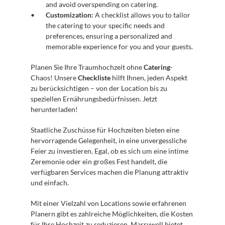
and avoid overspending on catering.
Customization:
 A checklist allows you to tailor 
the catering to your specific needs and 
preferences, ensuring a personalized and 
memorable experience for you and your guests.
Planen Sie Ihre Traumhochzeit ohne 
Catering
-
Chaos! Unsere 
Checkliste
 hilft Ihnen, jeden Aspekt 
zu berücksichtigen – von der Location bis zu 
speziellen Ernährungsbedürfnissen. Jetzt 
herunterladen!
Staatliche Zuschüsse für Hochzeiten bieten eine 
hervorragende Gelegenheit, in eine unvergessliche 
Feier zu investieren. Egal, ob es sich um eine intime 
Zeremonie oder ein großes Fest handelt, die 
verfügbaren Services machen die Planung attraktiv 
und einfach.
Mit einer Vielzahl von Locations sowie erfahrenen 
Planern gibt es zahlreiche Möglichkeiten, die Kosten 
für Ihre Hochzeit zu reduzieren. Marrywell bietet 