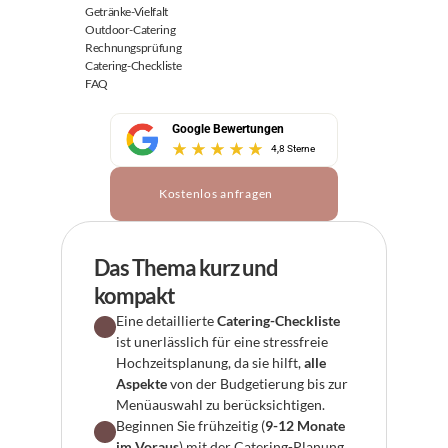
Getränke-Vielfalt
Outdoor-Catering
Rechnungsprüfung
Catering-Checkliste
FAQ
Google Bewertungen
4,8 Sterne
Kostenlos anfragen
Das Thema kurz und 
kompakt
Eine detaillierte 
Catering-Checkliste
ist unerlässlich für eine stressfreie 
Hochzeitsplanung, da sie hilft, 
alle 
Aspekte
 von der Budgetierung bis zur 
Menüauswahl zu berücksichtigen.
Beginnen Sie frühzeitig (
9-12 Monate 
im Voraus
) mit der Catering-Planung, 