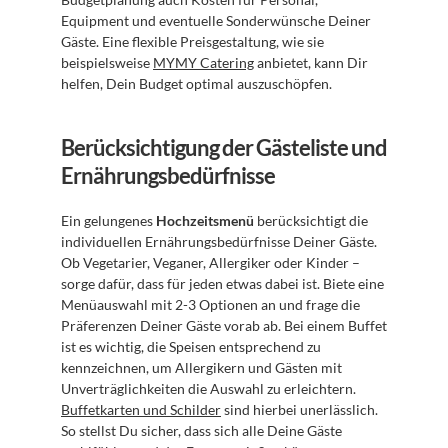
Equipment und eventuelle Sonderwünsche Deiner 
Gäste. Eine flexible Preisgestaltung, wie sie 
beispielsweise 
MYMY Catering
 anbietet, kann Dir 
helfen, Dein Budget optimal auszuschöpfen.
Berücksichtigung der Gästeliste und 
Ernährungsbedürfnisse
Ein gelungenes 
Hochzeitsmenü
 berücksichtigt die 
individuellen Ernährungsbedürfnisse Deiner Gäste. 
Ob Vegetarier, Veganer, Allergiker oder Kinder – 
sorge dafür, dass für jeden etwas dabei ist. Biete eine 
Menüauswahl mit 2-3 Optionen an und frage die 
Präferenzen Deiner Gäste vorab ab. Bei einem Buffet 
ist es wichtig, die Speisen entsprechend zu 
kennzeichnen, um Allergikern und Gästen mit 
Unverträglichkeiten die Auswahl zu erleichtern. 
Buffetkarten und Schilder
 sind hierbei unerlässlich. 
So stellst Du sicher, dass sich alle Deine Gäste 