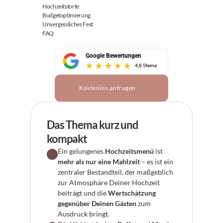
Hochzeitstorte
Budgetoptimierung
Unvergessliches Fest
FAQ
Google Bewertungen
4,8 Sterne
Kostenlos anfragen
Das Thema kurz und 
kompakt
Ein gelungenes 
Hochzeitsmenü
 ist 
mehr als nur eine Mahlzeit
 – es ist ein 
zentraler Bestandteil, der maßgeblich 
zur Atmosphäre Deiner Hochzeit 
beiträgt und die 
Wertschätzung 
gegenüber Deinen Gästen
 zum 
Ausdruck bringt.