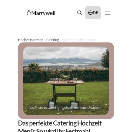
Select Language
DE
Hochzeitsservice
Catering
catering hochzeit menü
(ex: Photo by
catering-hochzeit-menue
on
Unsplash
)
Das perfekte Catering Hochzeit 
Menü: So wird Ihr Festmahl 