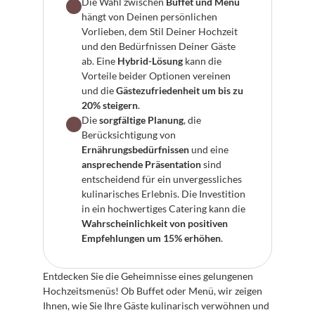
Die Wahl zwischen 
Buffet und Menü
hängt von Deinen persönlichen 
Vorlieben, dem Stil Deiner Hochzeit 
und den Bedürfnissen Deiner Gäste 
ab. Eine 
Hybrid-Lösung
 kann die 
Vorteile beider Optionen vereinen 
und die 
Gästezufriedenheit um bis zu 
20% steigern
.
Die 
sorgfältige Planung
, die 
Berücksichtigung von 
Ernährungsbedürfnissen
 und eine 
ansprechende Präsentation
 sind 
entscheidend für ein unvergessliches 
kulinarisches Erlebnis. Die Investition 
in ein hochwertiges Catering kann die 
Wahrscheinlichkeit von positiven 
Empfehlungen um 15% erhöhen
.
Entdecken Sie die Geheimnisse eines gelungenen 
Hochzeitsmenüs! Ob Buffet oder Menü, wir zeigen 
Ihnen, wie Sie Ihre Gäste kulinarisch verwöhnen und 