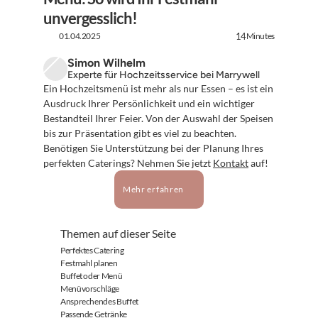
unvergesslich!
01.04.2025
Minutes
14
Simon Wilhelm
Experte für Hochzeitsservice bei Marrywell
Ein Hochzeitsmenü ist mehr als nur Essen – es ist ein 
Ausdruck Ihrer Persönlichkeit und ein wichtiger 
Bestandteil Ihrer Feier. Von der Auswahl der Speisen 
bis zur Präsentation gibt es viel zu beachten. 
Benötigen Sie Unterstützung bei der Planung Ihres 
perfekten Caterings? Nehmen Sie jetzt 
Kontakt
 auf!
Mehr erfahren
Themen auf dieser Seite
Perfektes Catering
Festmahl planen
Buffet oder Menü
Menüvorschläge
Ansprechendes Buffet
Passende Getränke