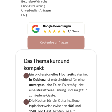
Besondere Wünsche
Checkliste Catering
Unverbindlich Anfragen
FAQ
Google Bewertungen
4,8 Sterne
Kostenlos anfragen
Das Thema kurz und 
kompakt
Ein professionelles 
Hochzeitscatering 
in Koblenz
 ist entscheidend für eine 
unvergessliche Feier
. Es ermöglicht 
eine 
stressfreie Planung
 und sorgt für 
zufriedene Gäste.
Die Kosten für ein Catering liegen 
typischerweise zwischen 
40€ und 
150€ pro Gast
. Achten Sie auf 