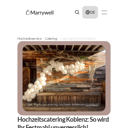
Select Language
DE
Hochzeitsservice
Catering
catering hochzeit koblenz
(ex: Photo by
catering-hochzeit-koblenz
on
Unsplash
)
Hochzeitscatering Koblenz: So wird 
Ihr Festmahl unvergesslich!