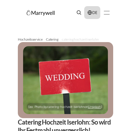
Select Language
DE
Hochzeitsservice
Catering
catering hochzeit iserlohn
(ex: Photo by
catering-hochzeit-iserlohn
on
Unsplash
)
Catering Hochzeit Iserlohn: So wird 
Ihr Festmahl unvergesslich!