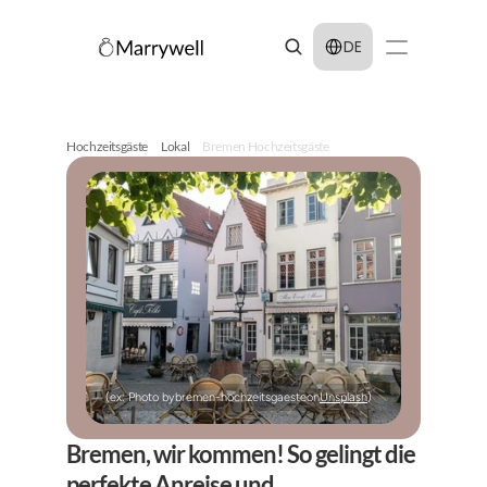
Select Language
DE
Hochzeitsgäste
Lokal
Bremen Hochzeitsgäste
(ex: Photo by
bremen-hochzeitsgaeste
on
Unsplash
)
Bremen, wir kommen! So gelingt die 
perfekte Anreise und 