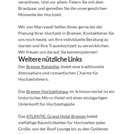
verwöhnen. Und vor allem: Feiern Sie mit dem 
Brautpaar und genießen Sie die unvergesslichen 
Momente der Hochzeit.
Wir von Marrywell helfen Ihnen gerne bei der 
Planung Ihrer Hochzeit in Bremen. Kontaktieren Sie 
uns noch heute, um Ihre individuelle Beratung zu 
starten und Ihre Traumhochzeit zu verwirklichen. 
Wir freuen uns darauf, Sie kennenzulernen!
Weitere nützliche Links
Der 
Bremer Ratskeller
 bietet eine traditionelle 
Atmosphäre und romantischen Charme für 
Hochzeitsfeiern.
Das 
Bremer Hochzeitshaus
 im Schnoorviertel ist ein 
historisches Micro-Hotel mit einer einzigartigen 
Unterkunft für Hochzeitsgäste.
Das 
ATLANTIC Grand Hotel Bremen
 bietet 
vielfältige Räumlichkeiten für Hochzeiten jeder 
Größe, von der Roof Lounge bis zu den Goldenen 