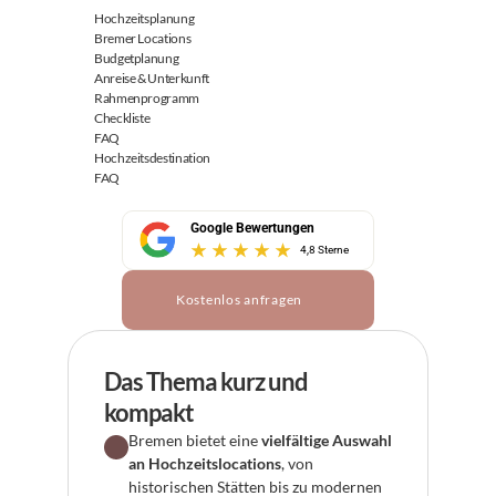
Hochzeitsplanung
Bremer Locations
Budgetplanung
Anreise & Unterkunft
Rahmenprogramm
Checkliste
FAQ
Hochzeitsdestination
FAQ
Google Bewertungen
4,8 Sterne
Kostenlos anfragen
Das Thema kurz und 
kompakt
Bremen bietet eine 
vielfältige Auswahl 
an Hochzeitslocations
, von 
historischen Stätten bis zu modernen 