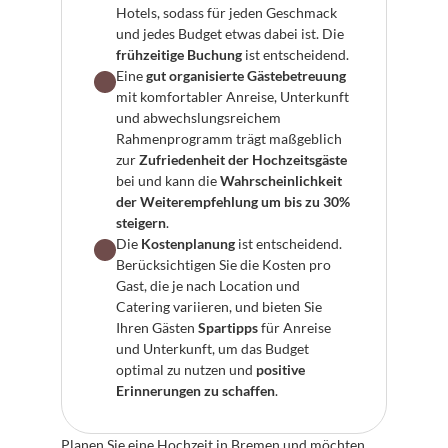
Hotels, sodass für jeden Geschmack 
und jedes Budget etwas dabei ist. Die 
frühzeitige Buchung
 ist entscheidend.
Eine 
gut organisierte Gästebetreuung
mit komfortabler Anreise, Unterkunft 
und abwechslungsreichem 
Rahmenprogramm trägt maßgeblich 
zur 
Zufriedenheit der Hochzeitsgäste
bei und kann die 
Wahrscheinlichkeit 
der Weiterempfehlung um bis zu 30% 
steigern
.
Die 
Kostenplanung
 ist entscheidend. 
Berücksichtigen Sie die Kosten pro 
Gast, die je nach Location und 
Catering variieren, und bieten Sie 
Ihren Gästen 
Spartipps
 für Anreise 
und Unterkunft, um das Budget 
optimal zu nutzen und 
positive 
Erinnerungen zu schaffen
.
Planen Sie eine Hochzeit in Bremen und möchten 