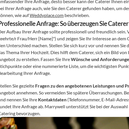
umfassender Ihre Anfrage, desto besser kann der Caterer Ihnen ein 
bei Ihrer Anfrage auch, wie Sie den Caterer gefunden haben, um 
können, wie auf 
Weddyplace.com
 beschrieben.
Professionelle Anfrage: So überzeugen Sie Caterer
Der Aufbau Ihrer Anfrage sollte professionell und freundlich sein.
geehrte/r Frau/Herr [Name]") und zeigen Sie Ihr Interesse an dem 
den Unterschied machen. Stellen Sie sich kurz vor und nennen Sie 
das Thema Ihrer Hochzeit. Dies hilft dem Caterer, sich ein Bild vo
ngebot zu erstellen. Fassen Sie Ihre 
Wünsche und Anforderung
Stichpunkte oder eine nummerierte Liste, um die wichtigsten Punkt
Bearbeitung Ihrer Anfrage.
tellen Sie gezielte 
Fragen zu den angebotenen Leistungen und P
Angebot annehmen. So vermeiden Sie spätere Überraschungen. Beda
und nennen Sie Ihre 
Kontaktdaten
 (Telefonnummer, E-Mail-Adress
rundet Ihre Anfrage ab. Marrywell unterstützt Sie bei der Auswahl 
Catering bevorzugen.