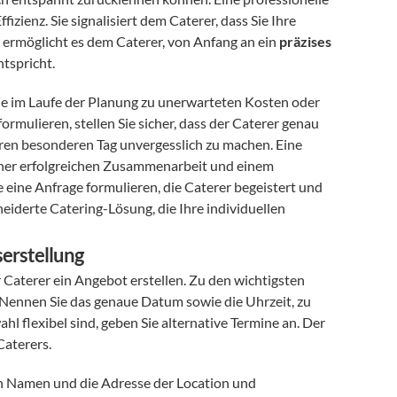
izienz. Sie signalisiert dem Caterer, dass Sie Ihre 
ermöglicht es dem Caterer, von Anfang an ein 
präzises 
ntspricht.
die im Laufe der Planung zu unerwarteten Kosten oder 
mulieren, stellen Sie sicher, dass der Caterer genau 
hren besonderen Tag unvergesslich zu machen. Eine 
iner erfolgreichen Zusammenarbeit und einem 
e eine Anfrage formulieren, die Caterer begeistert und 
iderte Catering-Lösung, die Ihre individuellen 
erstellung
r Caterer ein Angebot erstellen. Zu den wichtigsten 
 Nennen Sie das genaue Datum sowie die Uhrzeit, zu 
der das Catering beginnen und enden soll. Falls Sie bei der Terminwahl flexibel sind, geben Sie alternative Termine an. Der 
Caterers.
en Namen und die Adresse der Location und 