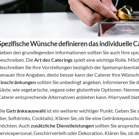
Spezifische Wünsche definieren das individuelle C
Neben den grundlegenden Informationen sollten Sie auch Ihre spe
beschreiben. Die 
Art des Caterings
 spielt eine wichtige Rolle. Möc
Beschreiben Sie Ihre Vorstellungen bezüglich der Speisenpräsentati
genauer Ihre Angaben, desto besser kann der Caterer Ihre Wünsc
Einschränkungen
 sollten Sie unbedingt angeben. Informieren Sie 
Gäste, wie vegetarische, vegane oder glutenfreie Optionen. Nennen 
Caterer entsprechende Alternativen anbieten kann. Marrywell biete
ie 
Getränkeauswahl
 ist ein weiterer wichtiger Punkt. Geben Sie
Bier, Softdrinks, Cocktails). Klären Sie, ob Sie eine Getränkepaus
möchten. Auch 
zusätzliche Dienstleistungen
 sollten Sie ansprech
Servicepersonal, Geschirrverleih oder Dekoration. Klären Sie, ob d