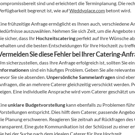
kompromissbereit sind und erleichtert die Terminplanung. Die recht
erfügbarkeit begrenzt ist, wie auf 
Weddyplace.com
 betont wird.
Eine frühzeitige Anfrage ermöglicht es Ihnen auch, verschiedene A
edürfnisse auszuwählen. Nehmen Sie sich Zeit, um die Angebote sorg
ie sicher, dass Ihr 
Hochzeitscatering
 perfekt auf Ihre Wünsche abg
behalten und die besten Entscheidungen für Ihre Hochzeit zu treff
Vermeiden Sie diese Fehler bei Ihrer Catering-Anf
m sicherzustellen, dass Ihre Anfrage erfolgreich ist, sollten Sie ei
Informationen
 sind ein häufiges Problem. Geben Sie alle relevante
evor Sie sie absenden. 
Unpersönliche Sammelanfragen
 sind ebe
nfragen, die an mehrere Caterer gleichzeitig verschickt werden. Pe
zeigen. Eine individuelle Ansprache wird vom Caterer geschätzt un
ine 
unklare Budgetvorstellung
 kann ebenfalls zu Problemen führe
Vorstellungen entspricht. Dies hilft dem Caterer, passende Angebot
die Planung erschweren. Reagieren Sie zeitnah auf Rückfragen des
transparent. Eine gute Kommunikation ist der Schlüssel zu einer e
Sie bei der Suche nach dem idealen Caterer für Ihre Hochzeit.