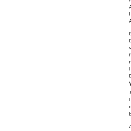
A
E
r
J