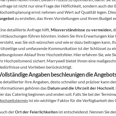
nfrage ist nicht nur eine Frage der Höflichkeit, sondern auch der Eff
Hochzeitsplanung ernst nehmen und Wert auf Qualität legen. Dies 
Angebot
 zu erstellen, das Ihren Vorstellungen und Ihrem Budget e
ine detaillierte Anfrage hilft, 
Missverständnisse zu vermeiden
, 
Enttäuschungen führen könnten. Indem Sie Ihre Erwartungen klar for
versteht, was Sie sich wünschen und wie er dazu beitragen kann, I
frühzeitige und umfassende Kommunikation ist der Schlüssel zu e
eibungslosen Ablauf Ihrer Hochzeitsfeier. Hier erfahren Sie, wie Si
Ihr Hochzeitsmenü sichert. Marrywell bietet Ihnen eine maßgeschne
Bedürfnisse und Vorlieben berücksichtigt.
Vollständige Angaben beschleunigen die Angebots
e detaillierter Ihre Angaben, desto schneller und präziser kann de
Informationen gehören das 
Datum und die Uhrzeit der Hochzeit
.
Hochzeitstermin
 ist ein wichtiger Faktor für die Verfügbarkeit des 
Auch der 
Ort der Feierlichkeiten
 ist entscheidend. Nennen Sie d