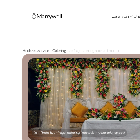
Lösungen
Uns
Hochzeitsservice
Catering
anfrage catering hochzeit muster
(ex: Photo by
anfrage-catering-hochzeit-muster
on
Unsplash
)