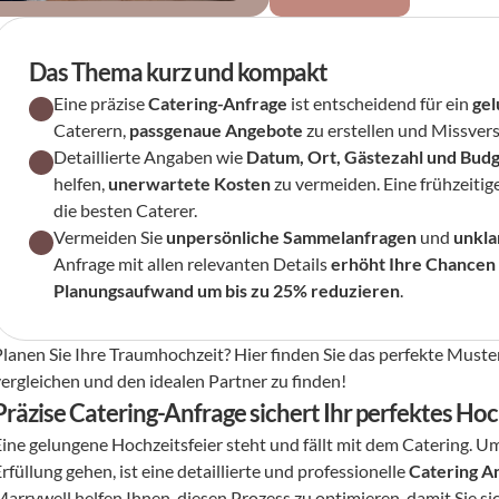
Das Thema kurz und kompakt
Eine präzise 
Catering-Anfrage
 ist entscheidend für ein 
ge
Caterern, 
passgenaue Angebote
 zu erstellen und Missver
Detaillierte Angaben wie 
Datum, Ort, Gästezahl und Bud
helfen, 
unerwartete Kosten
 zu vermeiden. Eine frühzeiti
die besten Caterer.
Vermeiden Sie 
unpersönliche Sammelanfragen
 und 
unkla
Anfrage mit allen relevanten Details 
erhöht Ihre Chancen
Planungsaufwand um bis zu 25% reduzieren
.
Planen Sie Ihre Traumhochzeit? Hier finden Sie das perfekte Muste
vergleichen und den idealen Partner zu finden!
Präzise Catering-Anfrage sichert Ihr perfektes H
Eine gelungene Hochzeitsfeier steht und fällt mit dem Catering. Um
rfüllung gehen, ist eine detaillierte und professionelle 
Catering A
Marrywell helfen Ihnen, diesen Prozess zu optimieren, damit Sie si