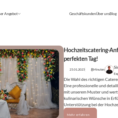
er Angebot
Geschäftskunden
Über uns
Blog
Hochzeitscatering-Anfr
perfekten Tag!
Si
8
25.01.2025
Minuten
Exp
Die Wahl des richtigen Caterer
Eine professionelle und detailli
mit unserem Muster und wertv
kulinarischen Wünsche in Erfü
Unterstützung bei der Hochze
Mehr erfahren