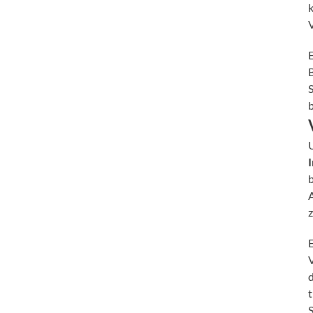
V
B
S
U
b
A
E